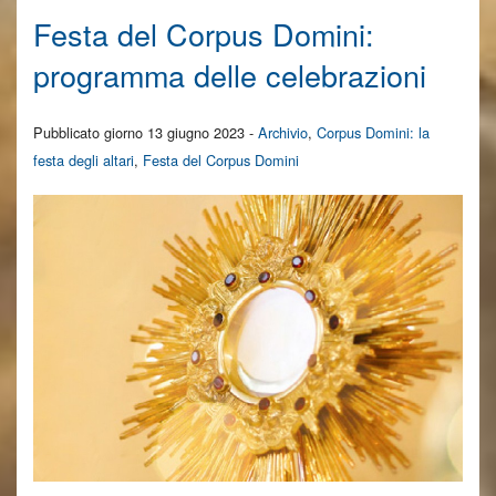
Festa del Corpus Domini:
Feste tradizionali
programma delle celebrazioni
Attività
Pubblicato giorno 13 giugno 2023 -
Archivio
,
Corpus Domini: la
Comunità… in cammino
festa degli altari
,
Festa del Corpus Domini
Photogallery
Video -raccolta-
Story-time
Contatti